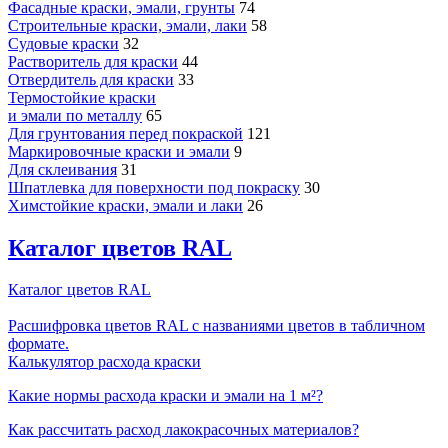
Фасадные краски, эмали, грунты
74
Строительные краски, эмали, лаки
58
Судовые краски
32
Растворитель для краски
44
Отвердитель для краски
33
Термостойкие краски
и эмали по металлу
65
Для грунтования перед покраской
121
Маркировочные краски и эмали
9
Для склеивания
31
Шпатлевка для поверхности под покраску
30
Химстойкие краски, эмали и лаки
26
Каталог цветов RAL
Каталог цветов RAL
Расшифровка цветов RAL с названиями цветов в табличном
формате.
Калькулятор расхода краски
Какие нормы расхода краски и эмали на 1 м²?
Как рассчитать расход лакокрасочных материалов?