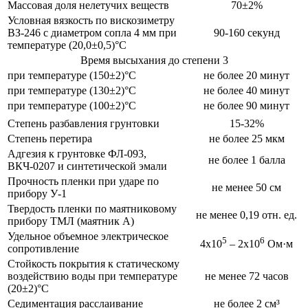
Массовая доля нелетучих веществ
70±2%
Условная вязкость по вискозиметру
ВЗ-246 с диаметром сопла 4 мм при
90-160 секунд
температуре (20,0±0,5)°С
Время высыхания до степени 3
при температуре (150±2)°С
не более 20 минут
при температуре (130±2)°С
не более 40 минут
при температуре (100±2)°С
не более 90 минут
Степень разбавления грунтовки
15-32%
Степень перетира
не более 25 мкм
Адгезия к грунтовке ФЛ-093,
не более 1 балла
ВКЧ-0207 и синтетической эмали
Прочность пленки при ударе по
не менее 50 см
прибору У-1
Твердость пленки по маятниково­му
не менее 0,19 отн. ед.
прибору ТМЛ (маятник А)
Удельное объемное электрическое
5
6
4x10
– 2x10
Ом·м
сопротивление
Стойкость покрытия к статическому
воздействию воды при температуре
не менее 72 часов
(20±2)°С
Седиментация расслаивание
не более 2 см³