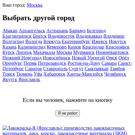
Ваш город:
Москва
Выбрать другой город
Абакан
Архангельск
Астрахань
Барнаул
Белгород
Благовещенск
Братск
Владивосток
Владикавказ
Владимир
Волгоград
Вологда
Воркута
Екатеринбург
Ижевск
Иркутск
Казань
Калининград
Кемерово
Киров
Краснодар
Красноярск
Курск
Липецк
Махачкала
Москва
Мурманск
Нижневартовск
Нижний Новгород
Новосибирск
Новый Уренгой
Омск
Орёл
Оренбург
Пермь
Петрозаводск
Ростов-на-Дону
Самара
Санкт-
Петербург
Саратов
Ставрополь
Сургут
Сыктывкар
Тамбов
Томск
Тюмень
Уфа
Хабаровск
Ханты-Мансийск
Челябинск
Якутск
Ярославль
Если вы человек, нажмите на кнопку
Я не робот