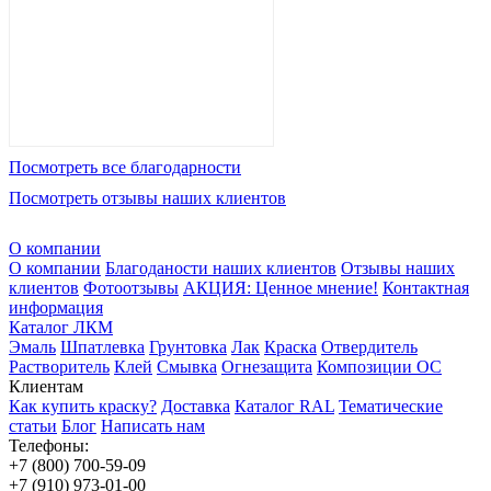
Посмотреть все благодарности
Посмотреть отзывы наших клиентов
О компании
О компании
Благоданости наших клиентов
Отзывы наших
клиентов
Фотоотзывы
АКЦИЯ: Ценное мнение!
Контактная
информация
Каталог ЛКМ
Эмаль
Шпатлевка
Грунтовка
Лак
Краска
Отвердитель
Растворитель
Клей
Смывка
Огнезащита
Композиции ОС
Клиентам
Как купить краску?
Доставка
Каталог RAL
Тематические
статьи
Блог
Написать нам
Телефоны:
+7 (800) 700-59-09
+7 (910) 973-01-00