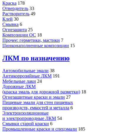
Краска
178
Отвердитель
33
Растворитель
49
Клей
30
Смывка
6
Огнезащита
25
Композиции ОС
18
Прочее: герметики, мастики
7
Цинконаполненные композиции
15
ЛКМ по назначению
Автомобильные эмали
38
Антикоррозийные ЛКМ
191
Мебельные лаки
24
Дорожные ЛКМ
(краска эмаль для дорожной разметки)
18
Огнезащитные краски и эмали
27
Пищевые эмали для стен пищевых
производств, емкостей и металла
6
Электроизоляционные
и электропроводные ЛКМ
54
Смывки старой краски
6
Промышленные краски и спецэмали
185