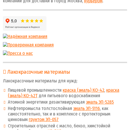
компании для доставки в город Москва,
курьером
.
Лакокрасочные материалы
Лакокрасочные материалы для нужд:
Пищевой промышленности
краска (эмаль) КО-42
,
краска
(эмаль) КО-42Т
для питьевого водоснабжения
Атомной энергетики дезактивирующая
эмаль ЭП-5285
Нефтепромысла толстослойная
эмаль ЭП-5116
, как
самостоятельно, так и в комплексе с протекторным
цинковым
грунтом ЭП-057
Строительных отраслей с масло, бензо, химстойкой