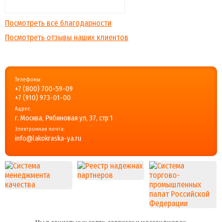
Посмотреть все благодарности
Посмотреть отзывы наших клиентов
Телефоны:
+7 (800) 700-59-09
+7 (910) 973-01-00
Адрес:
г. Москва, Рябиновая ул, 37, стр 1
Электронная почта:
info@lakokraska-ya.ru