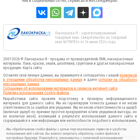
Мы в социальных сетях, сервисах и мессенджерах:
Лакокраска-Я – зарегистрированный
товарный знак. Свидетельство на товарный
знак №1187924 от 14 июня 2024 года
2007-2026 ©
Лакокраска-Я - продажа от производителей ЛКМ, лакокрасочные
материалы.
Лаки, краски, эмали, шпатлевки, грунтовки и другая
лакокрасочная
продукция
.
Карта сайта
Оставляя свои личные данные, вы принимаете и соглашаетесь с нашей
политикой
в отношении обработки персональных данных
и даете
cогласие на обработку
персональных данных
.
Соглашение об использовании материалов и сервисов интернет-сайта
Политика использования Cookie-файлов
Разработчики сайта провели подготовку и проверку информационного
материала для данного сайта. Мы не гарантируем точность данных и не несем
ответственности за ошибки или упущения. Мы не несем ответственности за ущерб
(включая ущерб по причине простоя предприятия и/или упущенной выгоды, но
не исключая иное), возникший в результате использования данного сайта и
содержащейся в нем информации или неспособности подобного использования,
а также мер и решений, которые были предприняты вследствие использования
данного сайта и данной информации.
Мы обрабатываем cookie-файлы с целью персонализации сервисов и удобства
пользования веб-сайтом. Вы можете запретить обработку cookie-файлов в
* - данное изображение является картинкой декоративного смысла, продукция
настройках браузера. Пожалуйста, ознакомьтесь с
политикой
использования