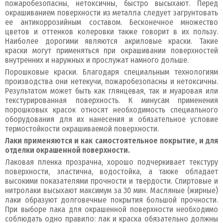
пожаробезопасны, нетоксичны, быстро высыхают. Перед
окрашиванием поверхности из металла следует загрунтовать
ее антикоррозийным составом. Бесконечное множество
цветов и оттенков колеровки также говорит в их пользу.
Наиболее дорогими являются акриловые краски. Такие
краски могут применяться при окрашивании поверхностей
внутренних и наружных и прослужат намного дольше.
Порошковые краски. Благодаря специальным технологиям
производства они нетекучи, пожаробезопасны и нетоксичны.
Результатом может быть как глянцевая, так и муаровая или
текстурированная поверхность. К минусам применения
порошковых красок относят необходимость специального
оборудования для их нанесения и обязательное условие
термостойкости окрашиваемой поверхности.
Лаки применяются и как самостоятельное покрытие, и для
отделки окрашенной поверхности.
Лаковая пленка прозрачна, хорошо подчеркивает текстуру
поверхности, эластична, водостойка, а также обладает
высокими показателями прочности и твердости. Спиртовые и
нитролаки высыхают максимум за 30 мин. Масляные (жирные)
лаки образуют долговечные покрытия большой прочности.
При выборе лака для окрашенной поверхности необходимо
соблюдать одно правило: лак и краска обязательно должны