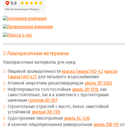
Лакокрасочные материалы
Лакокрасочные материалы для нужд:
Пищевой промышленности
краска (эмаль) КО-42
,
краска
(эмаль) КО-42Т
для питьевого водоснабжения
Атомной энергетики дезактивирующая
эмаль ЭП-5285
Нефтепромысла толстослойная
эмаль ЭП-5116
, как
самостоятельно, так и в комплексе с протекторным
цинковым
грунтом ЭП-057
Строительных отраслей с масло, бензо, химстойкой
устойчивой
эмалью ХВ-785
Судостроения тиксотропная
эмаль ХС-436
И конечно общепризнанная универсальная
эмаль ПФ-115
со