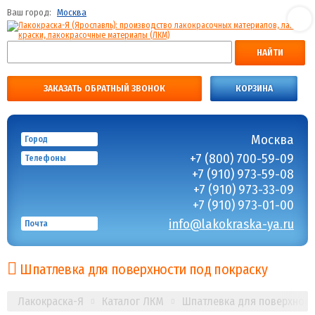
Ваш город:
Москва
НАЙТИ
ЗАКАЗАТЬ ОБРАТНЫЙ ЗВОНОК
КОРЗИНА
Москва
Город
+7 (800) 700-59-09
Телефоны
+7 (910) 973-59-08
+7 (910) 973-33-09
+7 (910) 973-01-00
info@lakokraska-ya.ru
Почта
Шпатлевка для поверхности под покраску
Лакокраска-Я
Каталог ЛКМ
Шпатлевка для поверхност