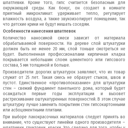
шпатлевки. Кроме того, гипс считается безопасным для
окружающей среды. Как бонус, он создает в комнате
приятный микроклимат: удерживает тепло, регулирует
влажность воздуха, а также звукоизолирует помещение, так
что детские крики не будут мешать соседям.
Особенности нанесения шпатлевок
Количество наносимой смеси зависит от материала
обрабатываемой поверхности. На дереве слой штукатурки
должен быть не менее 20 мм, слой тоньше смотреться не
будет. Выполненная профессионалами кирпичная кладка
покрывается небольшим слоем цементного или гипсового
состава, 5 мм толщиной и больше.
Производители дорогих штукатурок заявляют, что их товар
служит от 25 лет. Такая смесь не образует стыков, швов и
пустот. Единственное «противопоказание» для штукатурки
стен – свежий фундамент панельного дома, который будет
осаждаться первые годы эксплуатации и вызовет
растрескивание оштукатуренных поверхностей. В этом случае
штукатурку лучше заменить покрытием стен гипсокартонными
или асбоцементными плитами.
При выборе лакокрасочных материалов следует принять во
внимание, что существуют линейки одного производителя –
шпатлевки, грунтовки, краски. Это сделано для того, чтобы у