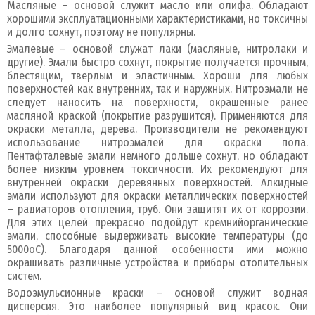
Масляные – основой служит масло или олифа. Обладают
хорошими эксплуатационными характеристиками, но токсичны
и долго сохнут, поэтому не популярны.
Эмалевые – основой служат лаки (масляные, нитролаки и
другие). Эмали быстро сохнут, покрытие получается прочным,
блестящим, твердым и эластичным. Хороши для любых
поверхностей как внутренних, так и наружных. Нитроэмали не
следует наносить на поверхности, окрашенные ранее
масляной краской (покрытие разрушится). Применяются для
окраски металла, дерева. Производители не рекомендуют
использование нитроэмалей для окраски пола.
Пентафталевые эмали немного дольше сохнут, но обладают
более низким уровнем токсичности. Их рекомендуют для
внутренней окраски деревянных поверхностей. Алкидные
эмали используют для окраски металлических поверхностей
– радиаторов отопления, труб. Они защитят их от коррозии.
Для этих целей прекрасно подойдут кремнийорганические
эмали, способные выдерживать высокие температуры (до
5000оС). Благодаря данной особенности ими можно
окрашивать различные устройства и приборы отопительных
систем.
Водоэмульсионные краски – основой служит водная
дисперсия. Это наиболее популярный вид красок. Они