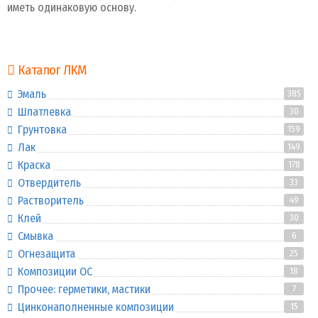
иметь одинаковую основу.
Каталог ЛКМ
Эмаль
385
Шпатлевка
30
Грунтовка
159
Лак
149
Краска
178
Отвердитель
33
Растворитель
49
Клей
30
Смывка
6
Огнезащита
25
Композиции ОС
18
Прочее: герметики, мастики
7
Цинконаполненные композиции
15