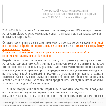
Лакокраска-Я – зарегистрированный
товарный знак. Свидетельство на товарный
знак №1187924 от 14 июня 2024 года
2007-2026 ©
Лакокраска-Я - продажа от производителей ЛКМ, лакокрасочные
материалы.
Лаки, краски, эмали, шпатлевки, грунтовки и другая
лакокрасочная
продукция
.
Карта сайта
Оставляя свои личные данные, вы принимаете и соглашаетесь с нашей
политикой
в отношении обработки персональных данных
и даете
cогласие на обработку
персональных данных
.
Соглашение об использовании материалов и сервисов интернет-сайта
Политика использования Cookie-файлов
Разработчики сайта провели подготовку и проверку информационного
материала для данного сайта. Мы не гарантируем точность данных и не несем
ответственности за ошибки или упущения. Мы не несем ответственности за ущерб
(включая ущерб по причине простоя предприятия и/или упущенной выгоды, но
не исключая иное), возникший в результате использования данного сайта и
содержащейся в нем информации или неспособности подобного использования,
а также мер и решений, которые были предприняты вследствие использования
данного сайта и данной информации.
* - данное изображение является картинкой декоративного смысла, продукция
поставляемая оснащена маркировкой и ярлыками производителя
Внимание! Указанные цены являются ориентировочными и могут изменяться в
зависимости от складских остатков и колебаний стоимости сырья, а так же от
цвета и фасовки товара. Для получения актуальной информации обращайтесь к
Мы обрабатываем cookie-файлы с целью персонализации сервисов и удобства
нашим менеджерам.
пользования веб-сайтом. Вы можете запретить обработку cookie-файлов в