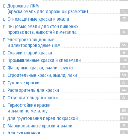
Дорожные ЛКМ
(краска эмаль для дорожной разметки)
18
Огнезащитные краски и эмали
27
Пищевые эмали для стен пищевых
производств, емкостей и металла
6
Электроизоляционные
и электропроводные ЛКМ
54
Смывки старой краски
6
Промышленные краски и спецэмали
184
Фасадные краски, эмали, грунты
74
Строительные краски, эмали, лаки
58
Судовые краски
32
Растворитель для краски
44
Отвердитель для краски
33
Термостойкие краски
и эмали по металлу
65
Для грунтования перед покраской
121
Маркировочные краски и эмали
9
Для склеивания
31