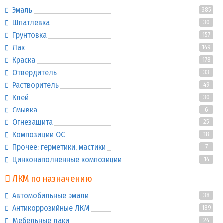
Эмаль
385
Шпатлевка
30
Грунтовка
157
Лак
149
Краска
178
Отвердитель
33
Растворитель
49
Клей
30
Смывка
6
Огнезащита
25
Композиции ОС
18
Прочее: герметики, мастики
7
Цинконаполненные композиции
14
ЛКМ по назначению
Автомобильные эмали
38
Антикоррозийные ЛКМ
189
Мебельные лаки
24