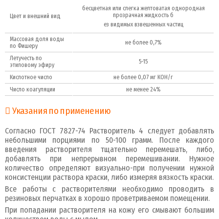
бесцветная или слегка желтоватая однородная
прозрачная жидкость б
Цвет и внешний вид
ез видимых взвешенных частиц
Массовая доля воды
не более 0,7%
по Фишеру
Летучесть по
5-15
этиловому эфиру
Кислотное число
не более 0,07 мг КОН/г
Число коагуляции
не менее 24%
Указания по применению
Согласно ГОСТ 7827-74 Растворитель 4 следует добавлять
небольшими порциями по 50-100 грамм. После каждого
введения растворителя тщательно перемешать, либо,
добавлять при непрерывном перемешивании. Нужное
количество определяют визуально-при получении нужной
консистенции раствора краски, либо измеряя вязкость краски.
Все работы с растворителями необходимо проводить в
резиновых перчатках в хорошо проветриваемом помещении.
При попадании растворителя на кожу его смывают большим