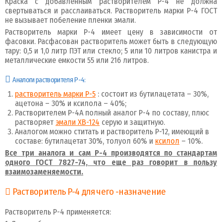
Краска с добавленным растворителем Р-4 не должна
свертываться и расслаиваться. Растворитель марки Р-4 ГОСТ
не вызывает побеление пленки эмали.
Растворитель марки Р-4 имеет цену в зависимости от
фасовки. Расфасован растворитель может быть в следующую
тару: 0,5 и 1,0 литр ПЭТ или стекло; 5 или 10 литров канистра и
металлические емкости 55 или 216 литров.
Аналоги растворителя Р-4:
растворитель марки Р-5
: состоит из бутилацетата – 30%,
ацетона – 30% и ксилола – 40%;
Растворителем Р-4А полный аналог Р-4 по составу, плюс
растворяет
эмали ХВ-124
серую и защитную.
Аналогом можно ститать и растворитель Р-12, имеющий в
составе: бутилацетат 30%, толуол 60% и
ксилол
– 10%.
Все три аналога и сам Р-4 производятся по стандартам
одного ГОСТ 7827-74, что еще раз говорит в пользу
взаимозаменяемости.
Растворитель Р-4 для чего -назначение
Растворитель Р-4 применяется: