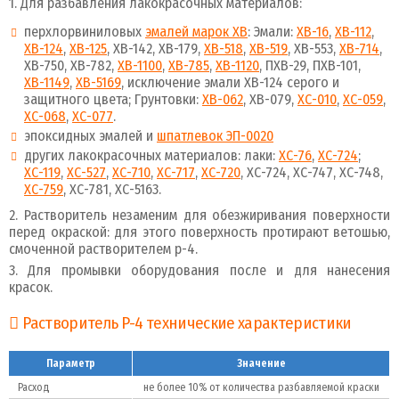
1. Для разбавления лакокрасочных материалов:
перхлорвиниловых
эмалей марок ХВ
: Эмали:
ХВ-16
,
ХВ-112
,
ХВ-124
,
ХВ-125
, ХВ-142, ХВ-179,
ХВ-518
,
ХВ-519
, ХВ-553,
ХВ-714
,
ХВ-750, ХВ-782,
ХВ-1100
,
ХВ-785
,
ХВ-1120
, ПХВ-29, ПХВ-101,
ХВ-1149
,
ХВ-5169
, исключение эмали ХВ-124 серого и
защитного цвета; Грунтовки:
ХВ-062
, ХВ-079,
ХС-010
,
ХС-059
,
ХС-068
,
ХС-077
.
эпоксидных эмалей и
шпатлевок ЭП-0020
других лакокрасочных материалов: лаки:
ХС-76
,
ХС-724
;
ХС-119
,
ХС-527
,
ХС-710
,
ХС-717
,
ХС-720
, ХС-724, ХС-747, ХС-748,
ХС-759
, ХС-781, ХС-5163.
2. Растворитель незаменим для обезжиривания поверхности
перед окраской: для этого поверхность протирают ветошью,
смоченной растворителем р-4.
3. Для промывки оборудования после и для нанесения
красок.
Растворитель Р-4 технические характеристики
Параметр
Значение
Расход
не более 10% от количества разбавляемой краски