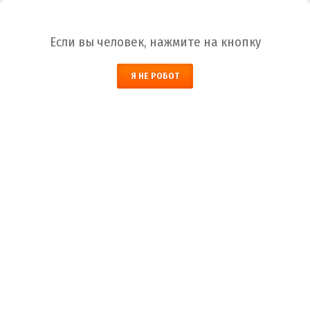
Ваш город:
Москва
Если вы человек, нажмите на кнопку
НАЙТИ
Я НЕ РОБОТ
ЗАКАЗАТЬ ОБРАТНЫЙ ЗВОНОК
КОРЗИНА
Москва
Город
+7 (800) 700-59-09
Телефоны
+7 (910) 973-59-08
+7 (910) 973-33-09
+7 (910) 973-01-00
info@lakokraska-ya.ru
Почта
Грунтовка Б-ЭП-0261 (грунт Б-ЭП-0261)
Лакокраска-Я
Каталог ЛКМ
Грунтовка
Грунтовка Б-Э