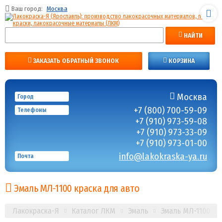
Ваш город:
Москва
НАЙТИ
ЗАКАЗАТЬ ОБРАТНЫЙ ЗВОНОК
КОРЗИНА
Москва
Город
+7 (800) 700-59-09
Телефоны
+7 (910) 973-59-08
+7 (910) 973-33-09
+7 (910) 973-01-00
info@lakokraska-ya.ru
Почта
Эмаль МЛ-1100 краска для авто
Лакокраска-Я
Каталог ЛКМ
Эмаль
Эмаль МЛ-1100