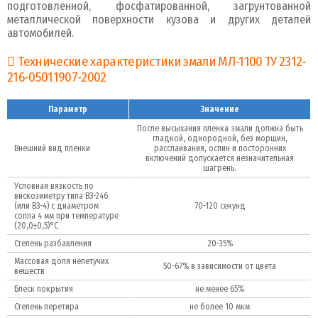
подготовленной, фосфатированной, загрунтованной
металлической поверхности кузова и других дета­лей
автомобилей.
Технические характеристики эмали МЛ-1100 ТУ 2312-
216-05011907-2002
Параметр
Значение
После высыхания пленка эмали должна быть
гладкой, одно­родной, без морщин,
Внешний вид пленки
расслаивания, оспин и посторонних
включений допускается незначительная
шагрень.
Условная вязкость по
вискозиметру типа ВЗ-246
(или ВЗ-4) с диаметром
70-120 секунд
сопла 4 мм при температуре
(20,0±0,5)°С
Степень разбавления
20-35%
Массовая доля нелетучих
50-67% в зависимости от цвета
веществ
Блеск покрытия
не менее 65%
Степень перетира
не более 10 мкм