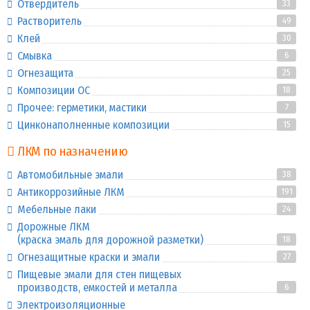
Отвердитель
33
Растворитель
49
Клей
30
Смывка
6
Огнезащита
25
Композиции ОС
18
Прочее: герметики, мастики
7
Цинконаполненные композиции
15
ЛКМ по назначению
Автомобильные эмали
38
Антикоррозийные ЛКМ
191
Мебельные лаки
24
Дорожные ЛКМ
(краска эмаль для дорожной разметки)
18
Огнезащитные краски и эмали
27
Пищевые эмали для стен пищевых
производств, емкостей и металла
6
Электроизоляционные