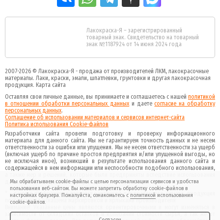
Лакокраска-Я – зарегистрированный
товарный знак. Свидетельство на товарный
знак №1187924 от 14 июня 2024 года
2007-2026 ©
Лакокраска-Я - продажа от производителей ЛКМ, лакокрасочные
материалы.
Лаки, краски, эмали, шпатлевки, грунтовки и другая
лакокрасочная
продукция
.
Карта сайта
Оставляя свои личные данные, вы принимаете и соглашаетесь с нашей
политикой
в отношении обработки персональных данных
и даете
cогласие на обработку
персональных данных
.
Соглашение об использовании материалов и сервисов интернет-сайта
Политика использования Cookie-файлов
Разработчики сайта провели подготовку и проверку информационного
материала для данного сайта. Мы не гарантируем точность данных и не несем
ответственности за ошибки или упущения. Мы не несем ответственности за ущерб
(включая ущерб по причине простоя предприятия и/или упущенной выгоды, но
не исключая иное), возникший в результате использования данного сайта и
содержащейся в нем информации или неспособности подобного использования,
а также мер и решений, которые были предприняты вследствие использования
данного сайта и данной информации.
Мы обрабатываем cookie-файлы с целью персонализации сервисов и удобства
пользования веб-сайтом. Вы можете запретить обработку cookie-файлов в
* - данное изображение является картинкой декоративного смысла, продукция
настройках браузера. Пожалуйста, ознакомьтесь с
политикой
использования
поставляемая оснащена маркировкой и ярлыками производителя
cookie-файлов.
Внимание! Указанные цены являются ориентировочными и могут изменяться в
зависимости от складских остатков и колебаний стоимости сырья, а так же от