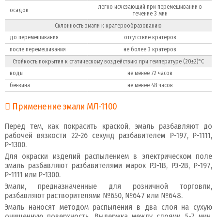
легко исчезающий при перемешивании в
осадок
течение 3 мин
Склонность эмали к кратерообразованию
до перемешивания
отсутствие кратеров
после перемешивания
не более 3 кратеров
Стойкость покрытия к статическому воздейст­вию при температуре (20±2)°С
воды
не менее 72 часов
бензина
не менее 48 часов
Применение эмали МЛ-1100
Перед тем, как покрасить краской, эмаль разбавляют до
рабочей вязкости 22-26 секунд разбавителем Р-197, Р-1111,
Р-1300.
Для окраски изделий распылением в электрическом поле
эмаль разбавляют разбавителями марок РЭ-1В, РЭ-2В, Р-197,
Р-1111 или Р-1300.
Эмали, предназначенные для розничной торговли,
разбавляют растворителями №650, №647 или №648.
Эмаль наносят методом распыления в два слоя на сухую
очищенную поверхность. Выдержка между слоями 5-7 мин,