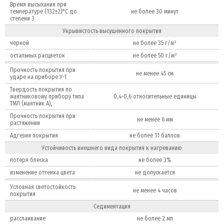
Время высыхания при
температуре (132±2)°С до
не более 30 минут
степени 3
Укрывистость высушенного покрытия
черной
не более 35 г/м²
остальных расцветок
не более 50 г/м²
Прочность покрытия при
не менее 45 см
ударе на приборе У-1
Твердость покрытия по
маятниковому прибору типа
0,4-0,6 относительные единицы
ТМЛ (маятник А),
Прочность покрытия при
не менее 6 мм
растяжении
Адгезия покрытия
не более 11 баллов
Устойчивость внешнего вида покрытия к нагреванию
потеря блеска
не более 3%
изменение оттенка цвета
не допускается
Условная светостойкость
не менее 4 часов
покрытия
Седиментация
расслаивание
не более 2 мл