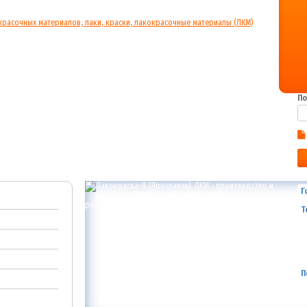
По
Г
Т
П