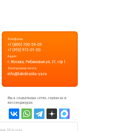
Телефоны:
+7 (800) 700-59-09
+7 (910) 973-01-00
Адрес:
г. Москва, Рябиновая ул, 37, стр 1
Электронная почта:
info@lakokraska-ya.ru
Мы в социальных сетях, сервисах и
мессенджерах:
июня 2024 года