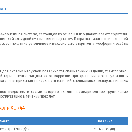
вет
хкомпонентная система, состоящая из основы и изоцианатного отвердителя.
лнителей алкидной смолы с винилацетатом. Покраска эмалью поверхностей
бразует покрытие устойчивое к воздействию открытой атмосферы и особых
 для окраски наружной поверхности специальных изделий, транспортно-
ой тары с целью защиты их от коррозии при хранении и эксплуатации в
также для придания поверхности изделий специальных эксплуатационных
ном покрытии, в состав которого входит предварительное грунтование
ксплуатацию в течении трех лет.
али ХС-744
аметр
Значение
пературе (20±0,5)°С
80-120 секунд