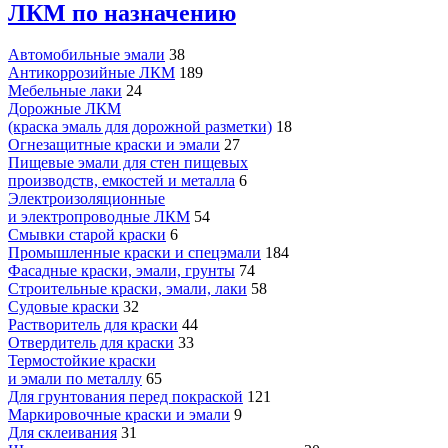
ЛКМ по назначению
Автомобильные эмали
38
Антикоррозийные ЛКМ
189
Мебельные лаки
24
Дорожные ЛКМ
(краска эмаль для дорожной разметки)
18
Огнезащитные краски и эмали
27
Пищевые эмали для стен пищевых
производств, емкостей и металла
6
Электроизоляционные
и электропроводные ЛКМ
54
Смывки старой краски
6
Промышленные краски и спецэмали
184
Фасадные краски, эмали, грунты
74
Строительные краски, эмали, лаки
58
Судовые краски
32
Растворитель для краски
44
Отвердитель для краски
33
Термостойкие краски
и эмали по металлу
65
Для грунтования перед покраской
121
Маркировочные краски и эмали
9
Для склеивания
31