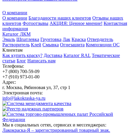
О компании
О компании
Благоданости наших клиентов
Отзывы наших
клиентов
Фотоотзывы
АКЦИЯ: Ценное мнение!
Контактная
информация
Каталог ЛКМ
Эмаль
Шпатлевка
Грунтовка
Лак
Краска
Отвердитель
Растворитель
Клей
Смывка
Огнезащита
Композиции ОС
Клиентам
Как купить краску?
Доставка
Каталог RAL
Тематические
статьи
Блог
Написать нам
Телефоны:
+7 (800) 700-59-09
+7 (910) 973-01-00
Адрес:
г. Москва, Рябиновая ул, 37, стр 1
Электронная почта:
info@lakokraska-ya.ru
Мы в социальных сетях, сервисах и мессенджерах:
Лакокраска-Я – зарегистрированный товарный знак.