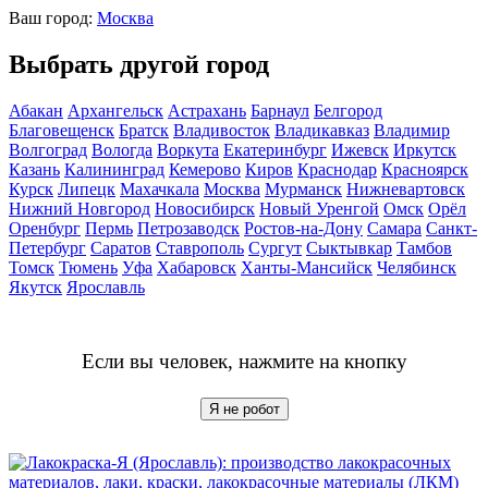
Ваш город:
Москва
Выбрать другой город
Абакан
Архангельск
Астрахань
Барнаул
Белгород
Благовещенск
Братск
Владивосток
Владикавказ
Владимир
Волгоград
Вологда
Воркута
Екатеринбург
Ижевск
Иркутск
Казань
Калининград
Кемерово
Киров
Краснодар
Красноярск
Курск
Липецк
Махачкала
Москва
Мурманск
Нижневартовск
Нижний Новгород
Новосибирск
Новый Уренгой
Омск
Орёл
Оренбург
Пермь
Петрозаводск
Ростов-на-Дону
Самара
Санкт-
Петербург
Саратов
Ставрополь
Сургут
Сыктывкар
Тамбов
Томск
Тюмень
Уфа
Хабаровск
Ханты-Мансийск
Челябинск
Якутск
Ярославль
Если вы человек, нажмите на кнопку
Я не робот