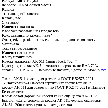
Консультант:
Толуол
не более 10% от общей массы
Ксилол
это наша разбавляется
Какая у вас
Я не знаю
Клиент:
пока ни какой
у вас уже разбавленная продается?
Консультант:
В каком плане?
Она требует разбавления, если вам не нравится вязкость
материала
Тогда вы разбавляете
Клиент:
понял, спс
Консультант:
нез
Краска акриловая АК-511 бывает RAL 7024 ?
Краску акриловая АК-511 можно колеровать по RAL 7024
серая ГОСТ Р 52575. Выбирайте
палитру цветов ral можно
тут
Эмаль АК-511 краска для разметки ГОСТ Р 52575 2021
У Лакокраска-Я Имеется сертификат соответствия на
краску АК-511 для разметки по ГОСТ Р 52575 2021 и Паспорт
Безопасности.
Кроме белой дорожной краски какие еще цвета АК-511 ?
Бывают жёлтая дорожная краска АК-511, черная, оранжевая
АК-511 200кг хочу купить пэком доставка