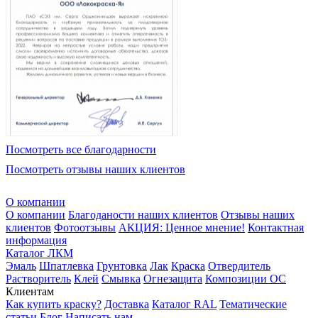
Посмотреть все благодарности
Посмотреть отзывы наших клиентов
О компании
О компании
Благоданости наших клиентов
Отзывы наших
клиентов
Фотоотзывы
АКЦИЯ: Ценное мнение!
Контактная
информация
Каталог ЛКМ
Эмаль
Шпатлевка
Грунтовка
Лак
Краска
Отвердитель
Растворитель
Клей
Смывка
Огнезащита
Композиции ОС
Клиентам
Как купить краску?
Доставка
Каталог RAL
Тематические
статьи
Блог
Написать нам