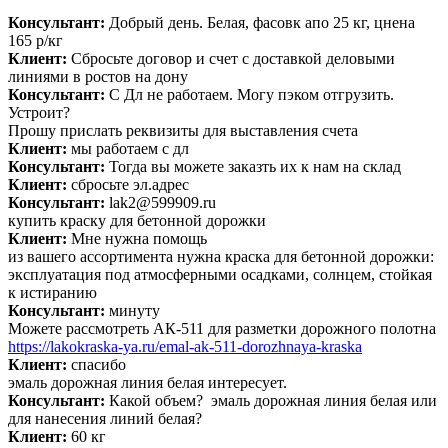
Консультант:
Добрый день. Белая, фасовк апо 25 кг, цнена
165 р/кг
Клиент:
Сбросьте договор и счет с доставкой деловыми
линиями в ростов на дону
Консультант:
С Дл не работаем. Могу пэком отгрузить.
Устроит?
Прошу прислать реквизиты для выставления счета
Клиент:
мы работаем с дл
Консультант:
Тогда вы можете заказть их к нам на склад
Клиент:
сбросьте эл.адрес
Консультант:
lak2@599909.ru
купить краску для бетонной дорожки
Клиент:
Мне нужна помощь
из вашего ассортимента нужна краска для бетонной дорожки:
эксплуатация под атмосферными осадками, солнцем, стойкая
к истиранию
Консультант:
минуту
Можете рассмотреть АК-511 для разметки дорожного полотна
https://lakokraska-ya.ru/emal-ak-511-dorozhnaya-kraska
Клиент:
спасибо
эмаль дорожная линия белая интересует.
Консультант:
Какой объем? эмаль дорожная линия белая или
для нанесения линий белая?
Клиент:
60 кг