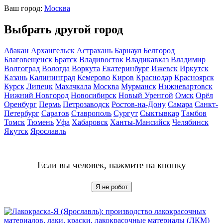
Ваш город:
Москва
Выбрать другой город
Абакан
Архангельск
Астрахань
Барнаул
Белгород
Благовещенск
Братск
Владивосток
Владикавказ
Владимир
Волгоград
Вологда
Воркута
Екатеринбург
Ижевск
Иркутск
Казань
Калининград
Кемерово
Киров
Краснодар
Красноярск
Курск
Липецк
Махачкала
Москва
Мурманск
Нижневартовск
Нижний Новгород
Новосибирск
Новый Уренгой
Омск
Орёл
Оренбург
Пермь
Петрозаводск
Ростов-на-Дону
Самара
Санкт-
Петербург
Саратов
Ставрополь
Сургут
Сыктывкар
Тамбов
Томск
Тюмень
Уфа
Хабаровск
Ханты-Мансийск
Челябинск
Якутск
Ярославль
Если вы человек, нажмите на кнопку
Я не робот