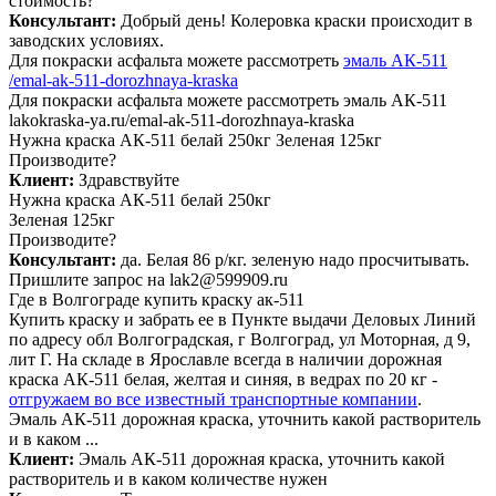
стоимость?
Консультант:
Добрый день! Колеровка краски происходит в
заводских условиях.
Для покраски асфальта можете рассмотреть
эмаль АК-511
/emal-ak-511-dorozhnaya-kraska
Для покраски асфальта можете рассмотреть эмаль АК-511
lakokraska-ya.ru/emal-ak-511-dorozhnaya-kraska
Нужна краска АК-511 белай 250кг Зеленая 125кг
Производите?
Клиент:
Здравствуйте
Нужна краска АК-511 белай 250кг
Зеленая 125кг
Производите?
Консультант:
да. Белая 86 р/кг. зеленую надо просчитывать.
Пришлите запрос на lak2@599909.ru
Где в Волгограде купить краску ак-511
Купить краску и забрать ее в Пункте выдачи Деловых Линий
по адресу обл Волгоградская, г Волгоград, ул Моторная, д 9,
лит Г. На складе в Ярославле всегда в наличии дорожная
краска АК-511 белая, желтая и синяя, в ведрах по 20 кг -
отгружаем во все известный транспортные компании
.
Эмаль АК-511 дорожная краска, уточнить какой растворитель
и в каком ...
Клиент:
Эмаль АК-511 дорожная краска, уточнить какой
растворитель и в каком количестве нужен