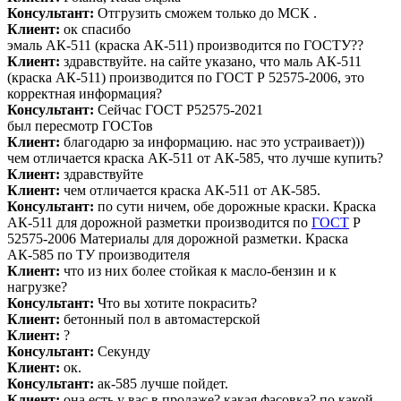
Консультант:
Отгрузить сможем только до МСК .
Клиент:
ок спасибо
эмаль АК-511 (краска АК-511) производится по ГОСТУ??
Клиент:
здравствуйте. на сайте указано, что маль АК-511
(краска АК-511) производится по ГОСТ Р 52575-2006, это
корректная информация?
Консультант:
Сейчас ГОСТ Р52575-2021
был пересмотр ГОСТов
Клиент:
благодарю за информацию. нас это устраивает)))
чем отличается краска АК-511 от АК-585, что лучше купить?
Клиент:
здравствуйте
Клиент:
чем отличается краска АК-511 от АК-585.
Консультант:
по сути ничем, обе дорожные краски. Краска
АК-511 для дорожной разметки производится по
ГОСТ
Р
52575-2006 Материалы для дорожной разметки. Краска
АК-585 по ТУ производителя
Клиент:
что из них более стойкая к масло-бензин и к
нагрузке?
Консультант:
Что вы хотите покрасить?
Клиент:
бетонный пол в автомастерской
Клиент:
?
Консультант:
Секунду
Клиент:
ок.
Консультант:
ак-585 лучше пойдет.
Клиент:
она есть у вас в продаже? какая фасовка? по какой