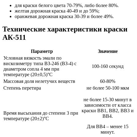
для краски белого цвета 70-79%, либо более 80%.
желтая дорожная краска 40-49 и до 59%;
оранжевая дорожная краска 30-39 и более 49%.
Технические характеристики краски
АК-511
Параметр
Значение
Условная вязкость эмали по
вискозиметру типа ВЗ-246 (ВЗ-4) c
100-160 секунд
диаметром сопла 4 мм при
температуре (20±0,5)°С
Массовая доля нелетучих веществ
60-80%
Степень перетира
не более 50-100 мкм
не более 15-30 минут в
зависимости от класса
краски ВВ1, ВВ2, ВВ3 и
Время высыхания до степени 3 при
ВВ4.
температуре (20±2)°С
Для ВВ4 – менее 15
минут.