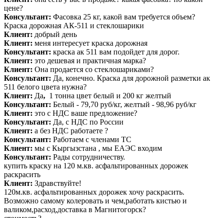
цене?
Консультант:
Фасовка 25 кг, какой вам требуется объем?
Краска дорожная АК-511 и стеклошарики
Клиент:
добрый день
Клиент:
меня интересует краска дорожная
Консультант:
краска ак 511 вам подойдет для дорог.
Клиент:
это дешевая и практичная марка?
Клиент:
Она продается со
стеклошариками?
Консультант:
Да, конечно. Краска для дорожной разметки ак
511 белого цвета нужна
?
Клиент:
Да
,
1 тонна цвет белый и 200 кг желтый
Консультант:
Белый - 79,70 руб/кг, желтый - 98,96 руб/кг
Клиент:
это с НДС ваше предложение?
Консультант:
Да, с НДС по России
Клиент:
а без НДС работаете ?
Консультант:
Работаем с членами ТС
Клиент:
мы с Кыргызстана , мы ЕАЭС входим
Консультант:
Рады сотрудничеству.
купить краску на 120 м.кв. асфальтированных дорожек
раскрасить
Клиент:
Здравствуйте!
120м.кв. асфальтированных дорожек хочу раскрасить.
Возможно самому колеровать и чем,работать кистью и
валиком,расход,доставка в Магнитогорск?