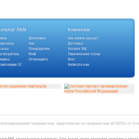
Каталог ЛКМ
Клиентам
маль
Шпатлевка
Как купить краску?
рунтовка
Лак
Доставка
раска
Отвердитель
Каталог RAL
астворитель
Клей
Тематические статьи
мывка
Огнезащита
Блог
омпозиции ОС
Написать нам
регистрированный товарный знак. Свидетельство на товарный знак №1187924 от 14 
елей ЛКМ, лакокрасочные материалы.
Лаки, краски, эмали, шпатлевки, грунтовки и друга