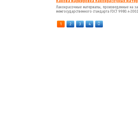
Какова маркировка лакокрасочных матери
Лакокрасочные материалы, произведенные на за
межгосударственного стандарта ГОСТ 9980.4-2002, 
1
2
3
4