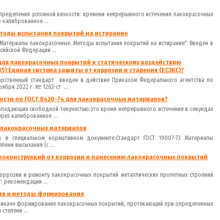
определения условной вязкости: времени непрерывного истечения лакокрасочных
 калиброванное ...
етоды испытания покрытий на истирание
 "Материалы лакокрасочные. Методы испытания покрытий на истирание". Введен в
сийской Федерации ...
для лакокрасочных покрытий к статическому воздействию
85) Единая система защиты от коррозии и старения (ЕСЗКС)?
дарственный стандарт введен в действие Приказом Федерального агентства по
ября 2022 г. № 1263-ст ...
ости по ГОСТ 8420-74 для лакокрасочных материалов?
бладающих свободной текучестью:это время непрерывного истечения в секундах
рез калиброванное ...
я лакокрасочных материалов
а в специальном нормативном документе:Стандарт ГОСТ 19007-73 Материалы
ени высыхания (с ...
ллоконструкций от коррозии и нанесению лакокрасочных покрытий
коррозии и ремонту лакокрасочных покрытий металлических пролетных строений
 рекомендации ...
ия и методы формирования
й иначе формирование лакокрасочных покрытий, протекающий при определенных
степени ...