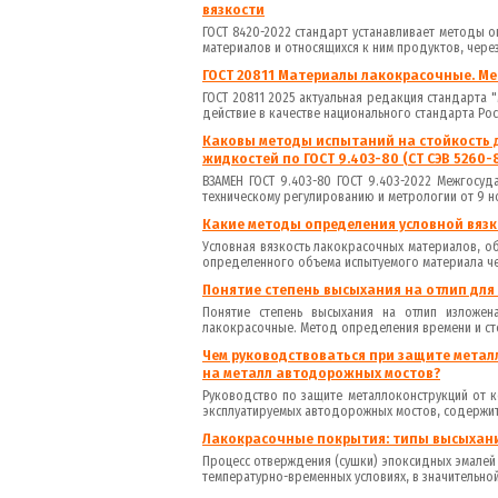
вязкости
ГОСТ 8420-2022 стандарт устанавливает методы 
материалов и относящихся к ним продуктов, через
ГОСТ 20811 Материалы лакокрасочные. М
ГОСТ 20811 2025 актуальная редакция стандарта
действие в качестве национального стандарта Рос
Каковы методы испытаний на стойкость 
жидкостей по ГОСТ 9.403-80 (СТ СЭВ 5260-
ВЗАМЕН ГОСТ 9.403-80 ГОСТ 9.403-2022 Межгосу
техническому регулированию и метрологии от 9 но
Какие методы определения условной вязк
Условная вязкость лакокрасочных материалов, о
определенного объема испытуемого материала че
Понятие степень высыхания на отлип дл
Понятие степень высыхания на отлип изложен
лакокрасочные. Метод определения времени и степ
Чем руководствоваться при защите мета
на металл автодорожных мостов?
Руководство по защите металлоконструкций от 
эксплуатируемых автодорожных мостов, содержит:
Лакокрасочные покрытия: типы высыхан
Процесс отверждения (сушки) эпоксидных эмале
температурно-временных условиях, в значительной 