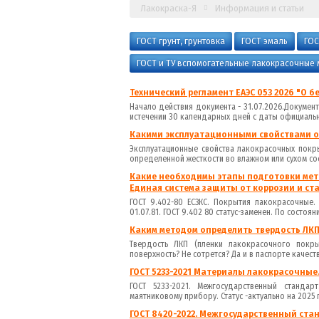
Лакокраска-Я
Информация и статьи
ГОСТ грунт, грунтовка
ГОСТ эмаль
ГОС
ГОСТ и ТУ вспомогательные лакокрасочные
Технический регламент ЕАЭС 053 2026 "О 
Начало действия документа - 31.07.2026.Документ
истечении 30 календарных дней с даты официальн
Какими эксплуатационными свойствами 
Эксплуатационные свойства лакокрасочных покр
определенной жесткости во влажном или сухом сос
Какие необходимы этапы подготовки мета
Единая система защиты от коррозии и ст
ГОСТ 9.402-80 ЕСЗКС. Покрытия лакокрасочные
01.07.81. ГОСТ 9.402 80 статус-заменен. По состояни
Каким методом определить твердость ЛКП
Твердость ЛКП (пленки лакокрасочного покры
поверхность? Не сотрется? Да и в паспорте качеств
ГОСТ 5233-2021 Материалы лакокрасочные
ГОСТ 5233-2021. Межгосударственный станда
маятниковому прибору. Статус -актуально на 2025 
ГОСТ 8420-2022. Межгосударственный ста