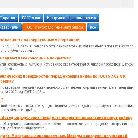
Т краски
ГОСТ лаки
Инструкции по применению
 материалы
ГОСТ лакокрасочные материалы
Все
безопасности лакокрасочных материалов"
 ТР ЕАЭС 053 2026 "О безопасности лакокрасочных материалов" вступает в силу по
ого опубликования ...
обладают лакокрасочные покрытия?
ытий стойкость к мытью и истиранию: характеризуется числом проходов щеткой
тоянии ...
ллических поверхностей перед окрашиванием по ГОСТ 9.402-80
арения?
. Подготовка металлических поверхностей перед окрашиванием Дата введения
ю на 2025 год ГОСТ 9.402 ...
 ?
тия) -важный показатель, для понимания-как долго прослужит окрашенная
а это обязательный ...
. Метод определения твердости покрытия по маятниковому прибору
рт. Материалы лакокрасочные. Метод определения твердости покрытия по
год, действующийДокумент ...
ндарт. Материалы лакокрасочные. Методы определения условной