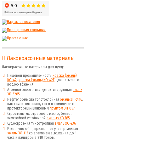
Лакокрасочные материалы
Лакокрасочные материалы для нужд:
Пищевой промышленности
краска (эмаль)
КО-42
,
краска (эмаль) КО-42Т
для питьевого
водоснабжения
Атомной энергетики дезактивирующая
эмаль
ЭП-5285
Нефтепромысла толстослойная
эмаль ЭП-5116
,
как самостоятельно, так и в комплексе с
протекторным цинковым
грунтом ЭП-057
Строительных отраслей с масло, бензо,
химстойкой устойчивой
эмалью ХВ-785
Судостроения тиксотропная
эмаль ХС-436
И конечно общепризнанная универсальная
эмаль ПФ-115
со временем высыхания до 1
часа и палитрой в 210 тонов.