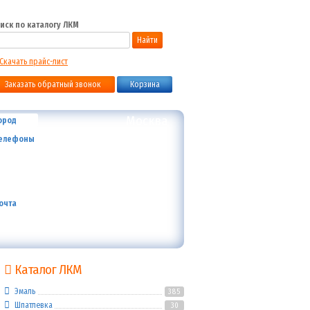
иск по каталогу ЛКМ
Найти
Скачать прайс-лист
Заказать обратный звонок
Корзина
Москва
ород
+7 (800) 700-59-09
елефоны
+7 (910) 973-59-08
+7 (910) 973-33-09
+7 (910) 973-01-00
info@lakokraska-ya.ru
очта
Каталог ЛКМ
Эмаль
385
Шпатлевка
30