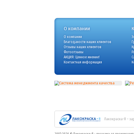
О компании
О компании
Э
Благоданости наших клиентов
Г
Отзывы наших клиентов
К
Фотоотзывы
Р
АКЦИЯ: Ценное мнение!
С
Контактная информация
К
Лакокраска-Я – за
2007-2026 ©
Лакокраска-Я - продажа от производит