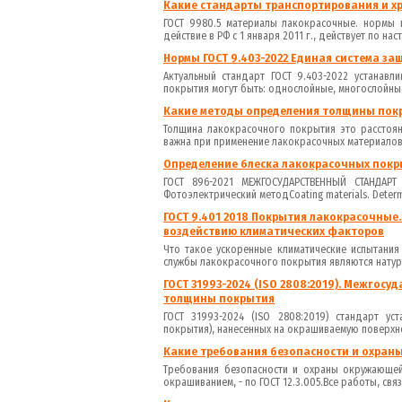
Какие стандарты транспортирования и хр
ГОСТ 9980.5 материалы лакокрасочные. нормы 
действие в РФ с 1 января 2011 г., действует по нас
Нормы ГОСТ 9.403-2022 Единая система за
Актуальный стандарт ГОСТ 9.403-2022 устанав
покрытия могут быть: однослойные, многослойные,
Какие методы определения толщины покр
Толщина лакокрасочного покрытия это расстоя
важна при применение лакокрасочных материалов.
Определение блеска лакокрасочных покры
ГОСТ 896-2021 МЕЖГОСУДАРСТВЕННЫЙ СТАНДАРТ
Фотоэлектрический методCoating materials. Determina
ГОСТ 9.401 2018 Покрытия лакокрасочные
воздействию климатических факторов
Что такое ускоренные климатические испытани
службы лакокрасочного покрытия являются натурн
ГОСТ 31993-2024 (ISO 2808:2019). Межго
толщины покрытия
ГОСТ 31993-2024 (ISO 2808:2019) стандарт у
покрытия), нанесенных на окрашиваемую поверхнос
Какие требования безопасности и охран
Требования безопасности и охраны окружающей
окрашиванием, - по ГОСТ 12.3.005.Все работы, связ