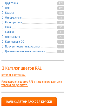
Грунтовка
159
Лак
149
Краска
178
Отвердитель
33
Растворитель
49
Клей
30
Смывка
6
Огнезащита
25
Композиции ОС
18
Прочее: герметики, мастики
7
Цинконаполненные композиции
15
Каталог цветов RAL
Каталог цветов RAL
Расшифровка цветов RAL с названиями цветов в
табличном формате.
КАЛЬКУЛЯТОР РАСХОДА КРАСКИ