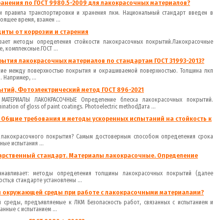
анения по ГОСТ 9980.5-2009 для лакокрасочных материалов?
и правила транспортировки и хранения лкм. Национальный стандарт введен в
тоящее время, взамен ...
щиты от коррозии и старения
ливает методы определения стойкости лакокрасочных покрытий.Лакокрасочные
 комплексные.ГОСТ ...
ытия лакокрасочных материалов по стандартам ГОСТ 31993-2013?
ние между поверхностью покрытия и окрашиваемой поверхностью. Толщина лкп
 Например, ...
тий, Фотоэлектрический метод ГОСТ 896-2021
 МАТЕРИАЛЫ ЛАКОКРАСОЧНЫЕ Определение блеска лакокрасочных покрытий.
tion of gloss of paint coatings. Photoelectric methodДата ...
. Общие требования и методы ускоренных испытаний на стойкость к
я лакокрасочного покрытия? Самым достоверным способом определения срока
ые испытания ...
сударственный стандарт. Материалы лакокрасочные. Определение
станавливает: методы определения толщины лакокрасочных покрытий (далее
ть;в стандарте установлены ...
ы окружающей среды при работе с лакокрасочными материалами?
 среды, предъявляемые к ЛКМ Безопасность работ, связанных с испытанием и
анные с испытанием ...