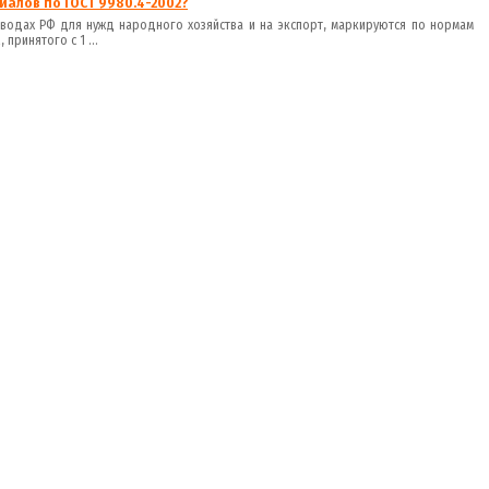
алов по ГОСТ 9980.4-2002?
водах РФ для нужд народного хозяйства и на экспорт, маркируются по нормам
принятого с 1 ...