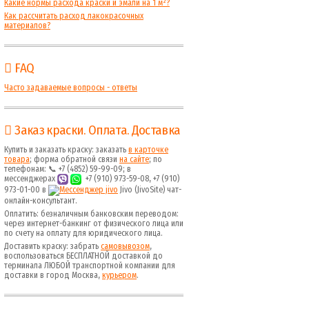
Какие нормы расхода краски и эмали на 1 м²?
Как рассчитать расход лакокрасочных
материалов?
FAQ
Часто задаваемые вопросы - ответы
Заказ краски. Оплата. Доставка
Купить и заказать краску: заказать
в карточке
товара
; форма обратной связи
на сайте
; по
телефонам: 📞 +7 (4852) 59-99-09; в
мессенджерах
+7 (910) 973-59-08, +7 (910)
973-01-00 в
Jivo (JivoSite) чат-
онлайн-консультант.
Оплатить: безналичным банковским переводом:
через интернет-банкинг от физического лица или
по счету на оплату для юридического лица.
Доставить краску: забрать
самовывозом
,
воспользоваться БЕСПЛАТНОЙ доставкой до
терминала ЛЮБОЙ транспортной компании для
доставки в город Москва,
курьером
.