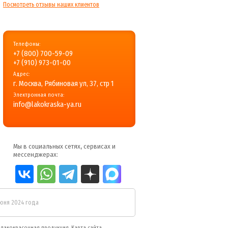
Посмотреть отзывы наших клиентов
Телефоны:
+7 (800) 700-59-09
+7 (910) 973-01-00
Адрес:
г. Москва, Рябиновая ул, 37, стр 1
Электронная почта:
info@lakokraska-ya.ru
Мы в социальных сетях, сервисах и
мессенджерах:
июня 2024 года
я
лакокрасочная продукция
.
Карта сайта