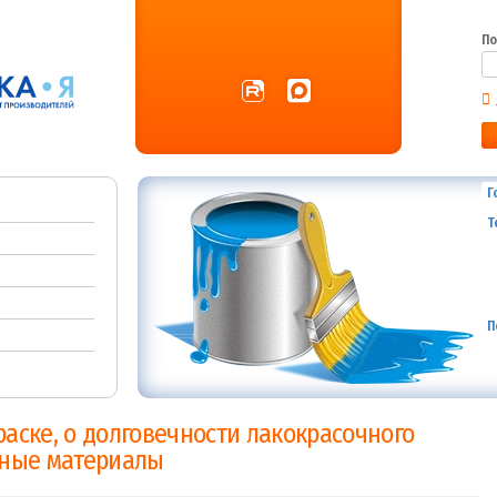
По
Г
Т
П
раске, о долговечности лакокрасочного
чные материалы